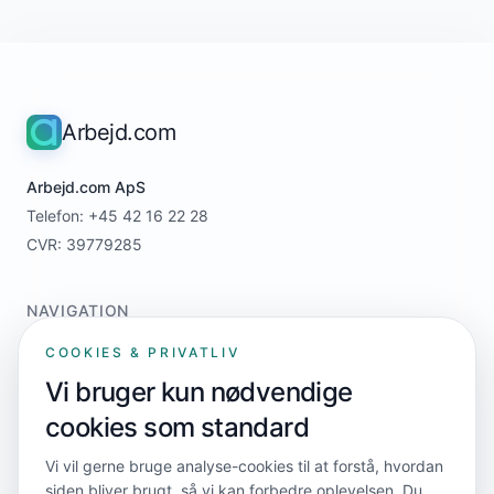
Arbejd.com
Arbejd.com ApS
Telefon: +45 42 16 22 28
CVR: 39779285
NAVIGATION
Home
COOKIES & PRIVATLIV
For jobsøgere
Vi bruger kun nødvendige
For virksomheder
cookies som standard
Priser
Kontakt
Vi vil gerne bruge analyse-cookies til at forstå, hvordan
siden bliver brugt, så vi kan forbedre oplevelsen. Du