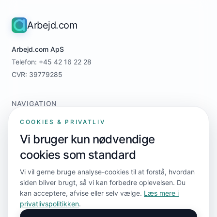
Arbejd.com
Arbejd.com ApS
Telefon: +45 42 16 22 28
CVR: 39779285
NAVIGATION
Home
COOKIES & PRIVATLIV
For jobsøgere
Vi bruger kun nødvendige
For virksomheder
cookies som standard
Priser
Kontakt
Vi vil gerne bruge analyse-cookies til at forstå, hvordan
siden bliver brugt, så vi kan forbedre oplevelsen. Du
kan acceptere, afvise eller selv vælge.
Læs mere i
FØLG OS
privatlivspolitikken
.