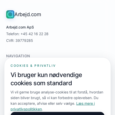
Arbejd.com
Arbejd.com ApS
Telefon: +45 42 16 22 28
CVR: 39779285
NAVIGATION
Home
COOKIES & PRIVATLIV
For jobsøgere
Vi bruger kun nødvendige
For virksomheder
cookies som standard
Priser
Kontakt
Vi vil gerne bruge analyse-cookies til at forstå, hvordan
siden bliver brugt, så vi kan forbedre oplevelsen. Du
kan acceptere, afvise eller selv vælge.
Læs mere i
FØLG OS
privatlivspolitikken
.