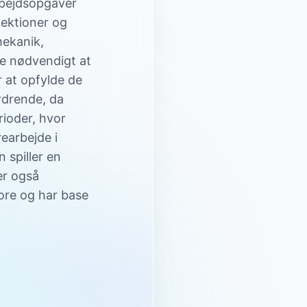
arbejdsopgaver
pektioner og
mekanik,
te nødvendigt at
 at opfylde de
rdrende, da
rioder, hvor
earbejde i
 spiller en
er også
ore og har base