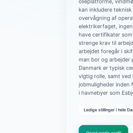
olieplatforme, vindmø
kan inkludere teknisk 
overvågning af opera
elektrikerfaget, inge
have certifikater som
strenge krav til arbe
arbejdet foregår i sk
man bor og arbejder 
Danmark er typisk cen
vigtig rolle, samt ve
jobmuligheder inden 
i havnebyer som Esbj
Ledige stillinger i hele 
Opret gratis profil