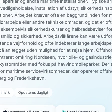
lleparker og andre maritime installationer. Typiske 
vedligeholdelse, installation af udstyr, sikkerhedsins
tioner. Arbejdet kræver ofte en baggrund inden for 
niørarbejde eller andre tekniske områder, og det er of
 eksempelvis sikkerhedskurser og helbredsbeviser for
jdsmiljø og sikkerhed. Arbejdsvilkårene kan være udfo
iftende vejrforhold og ofte indebærer lange arbejdspe
på anlægget uden mulighed for at rejse hjem. Offshor
treret omkring Nordsøen, hvor olie- og gasindustrien
d kystområder med fokus på havvindmølleparker. Der 
for maritime servicevirksomheder, der opererer offsh
erg og Frederikshavn.
Danmark
Opdateres dagligt
Download på App Store
Hent i Google Play