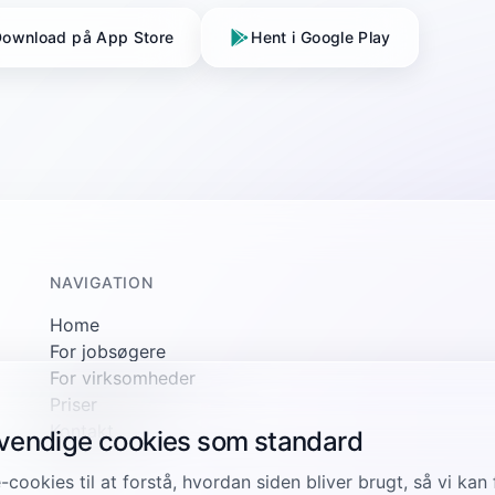
ownload på App Store
Hent i Google Play
NAVIGATION
Home
For jobsøgere
For virksomheder
Priser
Kontakt
dvendige cookies som standard
-cookies til at forstå, hvordan siden bliver brugt, så vi ka