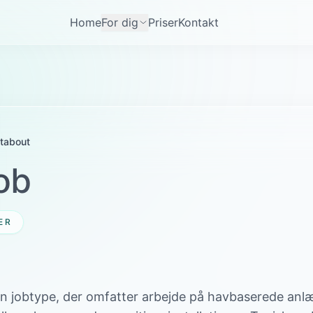
Home
For dig
Priser
Kontakt
tabout
ob
ER
en jobtype, der omfatter arbejde på havbaserede an