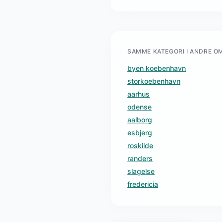
SAMME KATEGORI I ANDRE O
byen koebenhavn
storkoebenhavn
aarhus
odense
aalborg
esbjerg
roskilde
randers
slagelse
fredericia