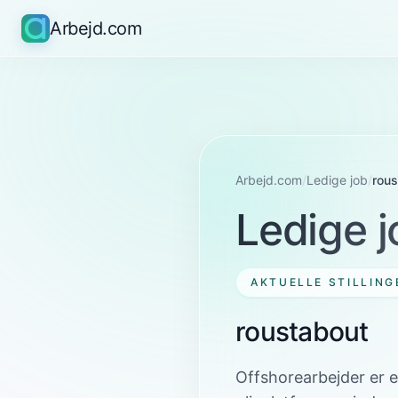
Arbejd.com
Arbejd.com
/
Ledige job
/
rous
Ledige j
AKTUELLE STILLING
roustabout
Offshorearbejder er 