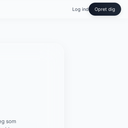
Log ind
Opret dig
læg som