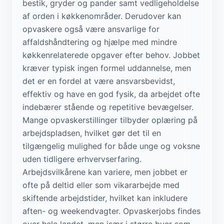
bestik, gryder og pander samt vedligeholdelse
af orden i køkkenområder. Derudover kan
opvaskere også være ansvarlige for
affaldshåndtering og hjælpe med mindre
køkkenrelaterede opgaver efter behov. Jobbet
kræver typisk ingen formel uddannelse, men
det er en fordel at være ansvarsbevidst,
effektiv og have en god fysik, da arbejdet ofte
indebærer stående og repetitive bevægelser.
Mange opvaskerstillinger tilbyder oplæring på
arbejdspladsen, hvilket gør det til en
tilgængelig mulighed for både unge og voksne
uden tidligere erhvervserfaring.
Arbejdsvilkårene kan variere, men jobbet er
ofte på deltid eller som vikararbejde med
skiftende arbejdstider, hvilket kan inkludere
aften- og weekendvagter. Opvaskerjobs findes
over hele landet, men især i større byer som