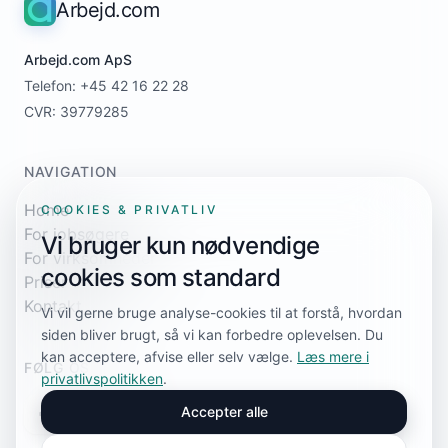
Arbejd.com
Arbejd.com ApS
Telefon: +45 42 16 22 28
CVR: 39779285
NAVIGATION
Home
COOKIES & PRIVATLIV
For jobsøgere
Vi bruger kun nødvendige
For virksomheder
cookies som standard
Priser
Kontakt
Vi vil gerne bruge analyse-cookies til at forstå, hvordan
siden bliver brugt, så vi kan forbedre oplevelsen. Du
kan acceptere, afvise eller selv vælge.
Læs mere i
FØLG OS
privatlivspolitikken
.
Accepter alle