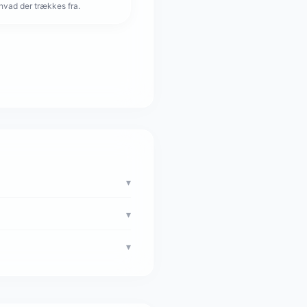
hvad der trækkes fra.
▾
▾
▾