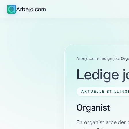
Arbejd.com
Arbejd.com
/
Ledige job
/
Orga
Ledige j
AKTUELLE STILLING
Organist
En organist arbejder p