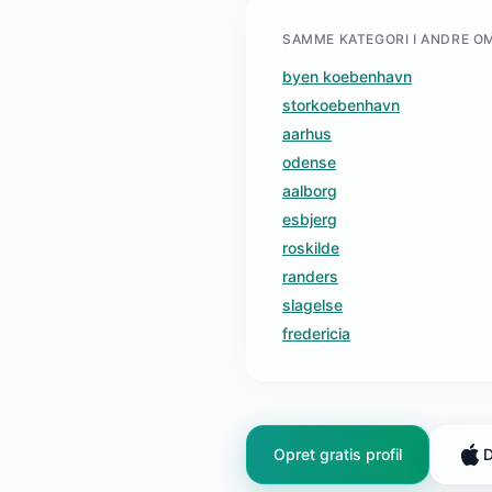
SAMME KATEGORI I ANDRE O
byen koebenhavn
storkoebenhavn
aarhus
odense
aalborg
esbjerg
roskilde
randers
slagelse
fredericia
Opret gratis profil
D