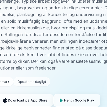
enhænge. Typiske arbejdsopgaver inkluderer musikal
yllupper, begravelser og andre kirkelige ceremonier.
rledelse, planlægning af koncerter og undervisning i 
 en solid musikfaglig baggrund, ofte med en uddannel
ller en kirkemusikskole, hvor orgelspil og musikledel
n. Stillingen forudsætter desuden en forståelse for li
. Arbejdsvilkårene varierer, men stillingen indebærer 
e kirkelige begivenheder finder sted på disse tidspu
nsat i folkekirken, hvor jobbet findes i kirker over h
 større bykirker. Der kan også være ansættelsesmulig
tutioner eller som freelancer.
Danmark
Opdateres dagligt
Download på App Store
Hent i Google Play