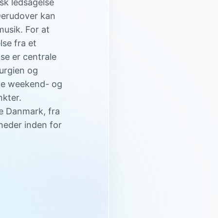
sk ledsagelse
 Derudover kan
musik. For at
se fra et
se er centrale
turgien og
ofte weekend- og
nkter.
ele Danmark, fra
heder inden for