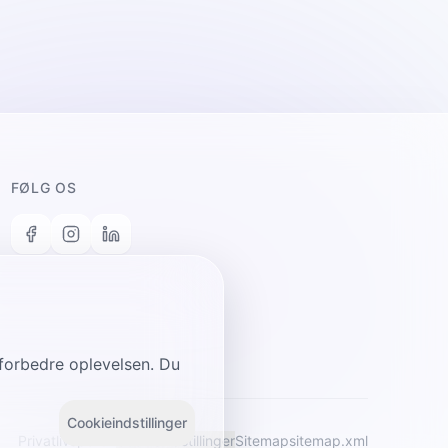
FØLG OS
n forbedre oplevelsen. Du
Cookieindstillinger
Privatlivspolitik
Cookieindstillinger
Sitemap
sitemap.xml