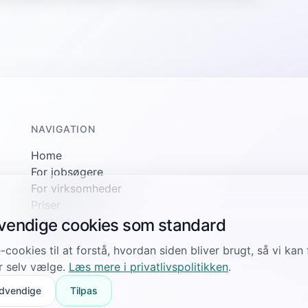
NAVIGATION
Home
For jobsøgere
For virksomheder
Priser
Kontakt
dvendige cookies som standard
-cookies til at forstå, hvordan siden bliver brugt, så vi ka
r selv vælge.
Læs mere i privatlivspolitikken
.
dvendige
Tilpas