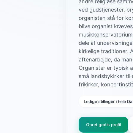
andre religiøse samm
ved gudstjenester, br
organisten stå for ko
blive organist kræves
musikkonservatorium e
dele af undervisninge
kirkelige traditioner
aftenarbejde, da mang
Organister er typisk a
små landsbykirker til
frikirker, koncertinsti
Ledige stillinger i hele 
Opret gratis profil