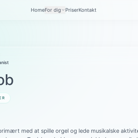
Home
For dig
Priser
Kontakt
nist
ob
ER
rimært med at spille orgel og lede musikalske aktivite