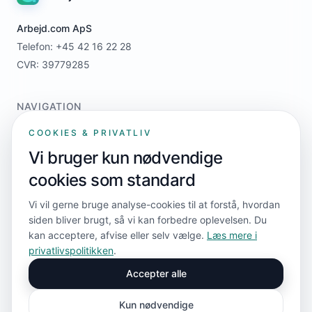
Arbejd.com ApS
Telefon: +45 42 16 22 28
CVR: 39779285
NAVIGATION
Home
COOKIES & PRIVATLIV
For jobsøgere
Vi bruger kun nødvendige
For virksomheder
cookies som standard
Priser
Kontakt
Vi vil gerne bruge analyse-cookies til at forstå, hvordan
siden bliver brugt, så vi kan forbedre oplevelsen. Du
kan acceptere, afvise eller selv vælge.
Læs mere i
FØLG OS
privatlivspolitikken
.
Accepter alle
Kun nødvendige