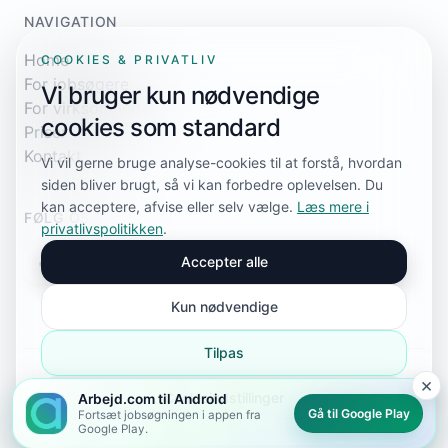
NAVIGATION
Home
COOKIES & PRIVATLIV
For jobsøgere
Vi bruger kun nødvendige
For virksomheder
cookies som standard
Priser
Kontakt
Vi vil gerne bruge analyse-cookies til at forstå, hvordan
siden bliver brugt, så vi kan forbedre oplevelsen. Du
kan acceptere, afvise eller selv vælge.
Læs mere i
FØLG OS
privatlivspolitikken
.
Accepter alle
Kun nødvendige
Tilpas
×
© 2026 Arbejd.com. Alle rettigheder forbeholdes.
Cookieindstillinger
Arbejd.com til Android
Privatlivspolitik
Cookieindstillinger
Sitemap
sitemap.xml
Gå til Google Play
Fortsæt jobsøgningen i appen fra
Google Play.