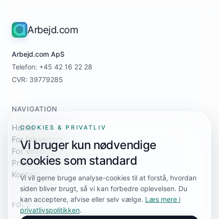
Arbejd.com
Arbejd.com ApS
Telefon: +45 42 16 22 28
CVR: 39779285
NAVIGATION
Home
COOKIES & PRIVATLIV
For jobsøgere
Vi bruger kun nødvendige
For virksomheder
cookies som standard
Priser
Kontakt
Vi vil gerne bruge analyse-cookies til at forstå, hvordan
siden bliver brugt, så vi kan forbedre oplevelsen. Du
kan acceptere, afvise eller selv vælge.
Læs mere i
FØLG OS
privatlivspolitikken
.