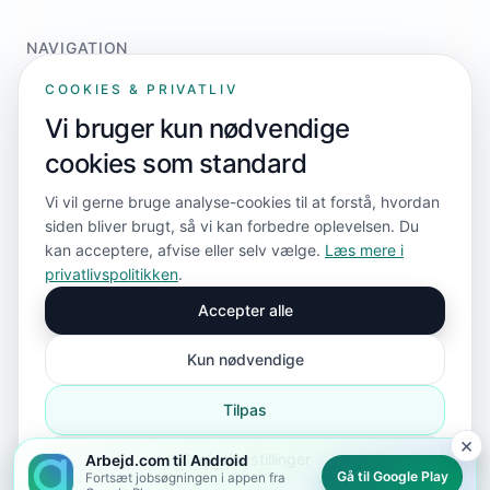
NAVIGATION
Home
COOKIES & PRIVATLIV
For jobsøgere
Vi bruger kun nødvendige
For virksomheder
cookies som standard
Priser
Kontakt
Vi vil gerne bruge analyse-cookies til at forstå, hvordan
siden bliver brugt, så vi kan forbedre oplevelsen. Du
kan acceptere, afvise eller selv vælge.
Læs mere i
FØLG OS
privatlivspolitikken
.
Accepter alle
Kun nødvendige
Tilpas
×
© 2026 Arbejd.com ApS. Alle rettigheder forbeholdes.
Cookieindstillinger
Arbejd.com til Android
Privatlivspolitik
Cookie-indstillinger
Sitemap
sitemap.xml
Gå til Google Play
Fortsæt jobsøgningen i appen fra