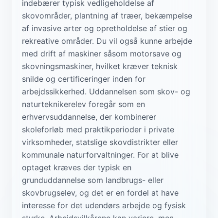
indebærer typisk vedligeholdelse af
skovområder, plantning af træer, bekæmpelse
af invasive arter og opretholdelse af stier og
rekreative områder. Du vil også kunne arbejde
med drift af maskiner såsom motorsave og
skovningsmaskiner, hvilket kræver teknisk
snilde og certificeringer inden for
arbejdssikkerhed. Uddannelsen som skov- og
naturteknikerelev foregår som en
erhvervsuddannelse, der kombinerer
skoleforløb med praktikperioder i private
virksomheder, statslige skovdistrikter eller
kommunale naturforvaltninger. For at blive
optaget kræves der typisk en
grunduddannelse som landbrugs- eller
skovbrugselev, og det er en fordel at have
interesse for det udendørs arbejde og fysisk
styrke. Arbejdsvilkårene kan variere, men