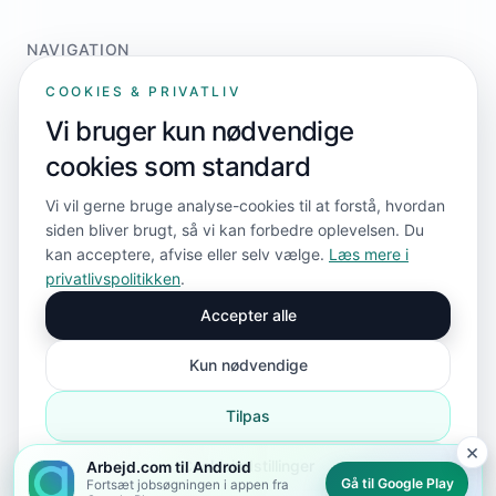
NAVIGATION
Home
COOKIES & PRIVATLIV
For jobsøgere
Vi bruger kun nødvendige
For virksomheder
cookies som standard
Priser
Kontakt
Vi vil gerne bruge analyse-cookies til at forstå, hvordan
siden bliver brugt, så vi kan forbedre oplevelsen. Du
kan acceptere, afvise eller selv vælge.
Læs mere i
FØLG OS
privatlivspolitikken
.
Accepter alle
Kun nødvendige
Tilpas
×
© 2026 Arbejd.com ApS. Alle rettigheder forbeholdes.
Cookieindstillinger
Arbejd.com til Android
Privatlivspolitik
Cookie-indstillinger
Sitemap
sitemap.xml
Gå til Google Play
Fortsæt jobsøgningen i appen fra