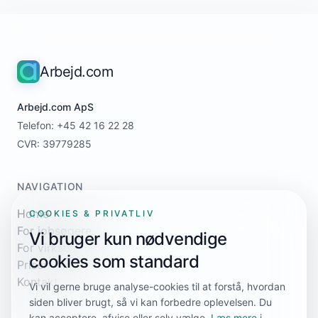
Arbejd.com
Arbejd.com ApS
Telefon: +45 42 16 22 28
CVR: 39779285
NAVIGATION
Home
COOKIES & PRIVATLIV
For jobsøgere
Vi bruger kun nødvendige
For virksomheder
cookies som standard
Priser
Kontakt
Vi vil gerne bruge analyse-cookies til at forstå, hvordan
siden bliver brugt, så vi kan forbedre oplevelsen. Du
kan acceptere, afvise eller selv vælge.
Læs mere i