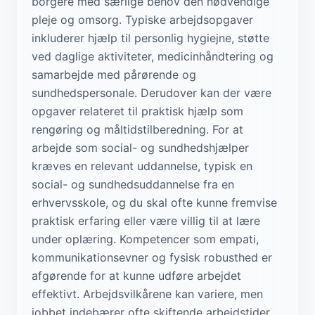
borgere med særlige behov den nødvendige
pleje og omsorg. Typiske arbejdsopgaver
inkluderer hjælp til personlig hygiejne, støtte
ved daglige aktiviteter, medicinhåndtering og
samarbejde med pårørende og
sundhedspersonale. Derudover kan der være
opgaver relateret til praktisk hjælp som
rengøring og måltidstilberedning. For at
arbejde som social- og sundhedshjælper
kræves en relevant uddannelse, typisk en
social- og sundhedsuddannelse fra en
erhvervsskole, og du skal ofte kunne fremvise
praktisk erfaring eller være villig til at lære
under oplæring. Kompetencer som empati,
kommunikationsevner og fysisk robusthed er
afgørende for at kunne udføre arbejdet
effektivt. Arbejdsvilkårene kan variere, men
jobbet indebærer ofte skiftende arbejdstider,