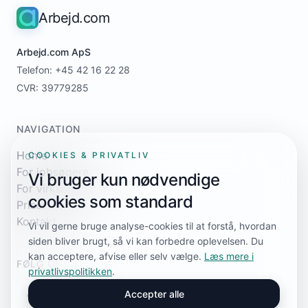
Arbejd.com
Arbejd.com ApS
Telefon: +45 42 16 22 28
CVR: 39779285
NAVIGATION
Home
COOKIES & PRIVATLIV
For jobsøgere
Vi bruger kun nødvendige
For virksomheder
cookies som standard
Priser
Kontakt
Vi vil gerne bruge analyse-cookies til at forstå, hvordan
siden bliver brugt, så vi kan forbedre oplevelsen. Du
kan acceptere, afvise eller selv vælge.
Læs mere i
FØLG OS
privatlivspolitikken
.
Accepter alle