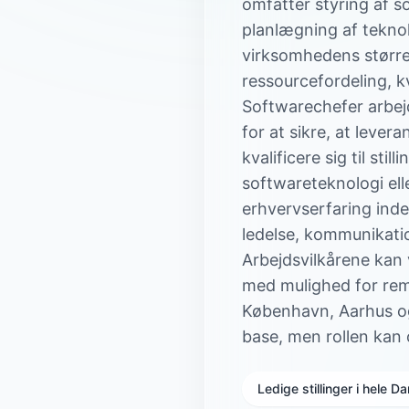
omfatter styring af s
planlægning af tekno
virksomhedens størrel
ressourcefordeling, k
Softwarechefer arbej
for at sikre, at lever
kvalificere sig til st
softwareteknologi el
erhvervserfaring ind
ledelse, kommunikatio
Arbejdsvilkårene kan v
med mulighed for remo
København, Aarhus o
base, men rollen kan 
Ledige stillinger i hele 