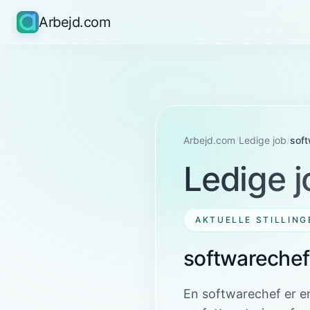
Arbejd.com
Arbejd.com
/
Ledige job
/
sof
Ledige j
AKTUELLE STILLING
softwarechef
En softwarechef er en