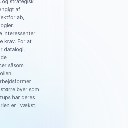
s og strategisk
ængigt af
ektforløb,
ogier.
 interessenter
e krav. For at
r datalogi,
nde
ncer såsom
ollen.
 arbejdsformer
 større byer som
tups har deres
rien er i vækst.