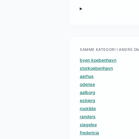
SAMME KATEGORI I ANDRE O
byen koebenhavn
storkoebenhavn
aarhus
odense
aalborg
esbjerg
roskilde
randers
slagelse
fredericia