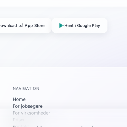
ownload på App Store
Hent i Google Play
NAVIGATION
Home
For jobsøgere
For virksomheder
Priser
Kontakt