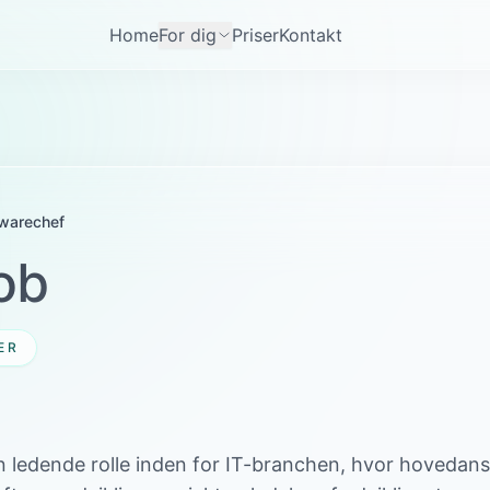
Home
For dig
Priser
Kontakt
twarechef
ob
ER
 ledende rolle inden for IT-branchen, hvor hovedans