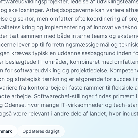
oftwareudviklingsprojekter, ledelse af udviklingsteam
logiske løsninger. Arbejdsopgaverne kan variere afh
se og sektor, men omfatter ofte koordinering af proj
valitetssikring og implementering af innovative teknol
der tæt sammen med både interne teams og eksterne
ancerne lever op til forretningsmæssige mål og teknisk
illingen kræves typisk en uddannelsesbaggrund inden fo
ler beslægtede IT-områder, kombineret med omfatte
en for softwareudvikling og projektledelse. Kompete
n og strategisk tænkning er afgørende for succes i r
ariere fra kontorarbejde i faste rammer til fleksible
te arbejde. Softwarechef-stillinger findes primært i
g Odense, hvor mange IT-virksomheder og tech-star
også være relevant i andre dele af landet, hvor indust
Danmark
Opdateres dagligt