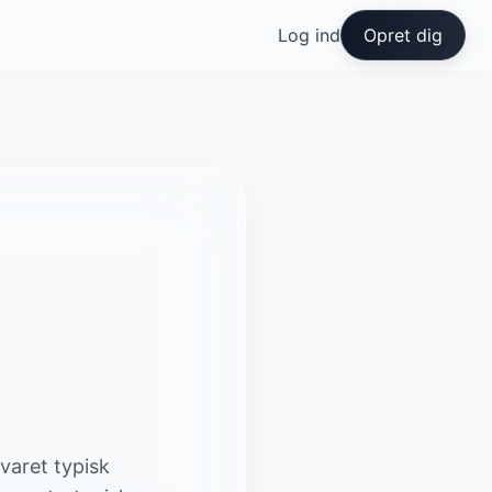
Log ind
Opret dig
varet typisk