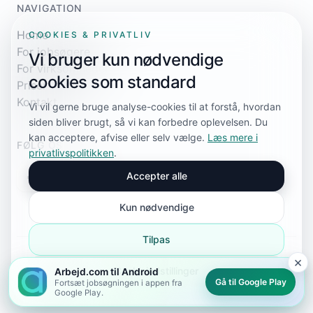
NAVIGATION
Home
COOKIES & PRIVATLIV
For jobsøgere
Vi bruger kun nødvendige
For virksomheder
cookies som standard
Priser
Kontakt
Vi vil gerne bruge analyse-cookies til at forstå, hvordan
siden bliver brugt, så vi kan forbedre oplevelsen. Du
kan acceptere, afvise eller selv vælge.
Læs mere i
FØLG OS
privatlivspolitikken
.
Accepter alle
Kun nødvendige
Tilpas
×
© 2026 Arbejd.com. Alle rettigheder forbeholdes.
Cookieindstillinger
Arbejd.com til Android
Privatlivspolitik
Cookieindstillinger
Sitemap
sitemap.xml
Gå til Google Play
Fortsæt jobsøgningen i appen fra
Google Play.