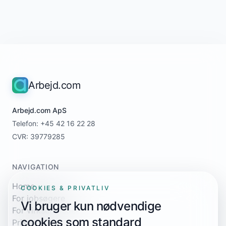
Arbejd.com
Arbejd.com ApS
Telefon: +45 42 16 22 28
CVR: 39779285
NAVIGATION
Home
COOKIES & PRIVATLIV
For jobsøgere
Vi bruger kun nødvendige
For virksomheder
cookies som standard
Priser