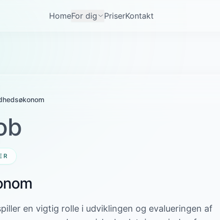
Home
For dig
Priser
Kontakt
dhedsøkonom
ob
ER
onom
ler en vigtig rolle i udviklingen og evalueringen af