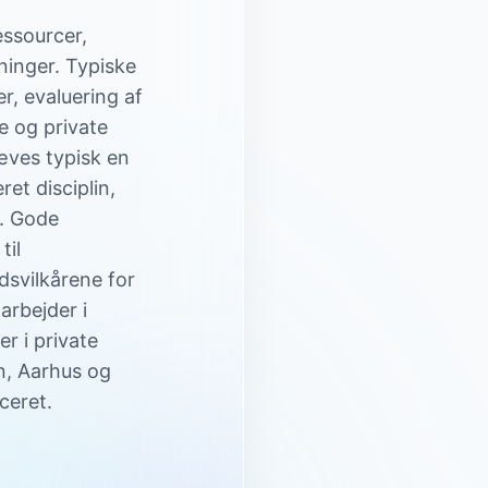
essourcer,
ninger. Typiske
, evaluering af
e og private
ræves typisk en
et disciplin,
e. Gode
til
dsvilkårene for
rbejder i
r i private
n, Aarhus og
ceret.