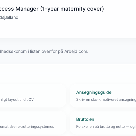
ccess Manager (1-year maternity cover)
rdsjælland
dhedsøkonom i listen ovenfor på Arbejd.com.
Ansøgningsguide
igt layout til dit CV.
Skriv en stærk motiveret ansøgnin
Bruttoløn
omatiske rekrutteringssystemer.
Forskellen på brutto og netto — og 