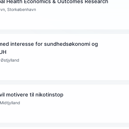
obal Health Economics & Outcomes Research
avn, Storkøbenhavn
med interesse for sundhedsøkonomi og
AUH
 Østjylland
 motivere til nikotinstop
Midtjylland