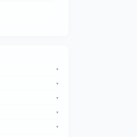
▾
▾
▾
▾
▾