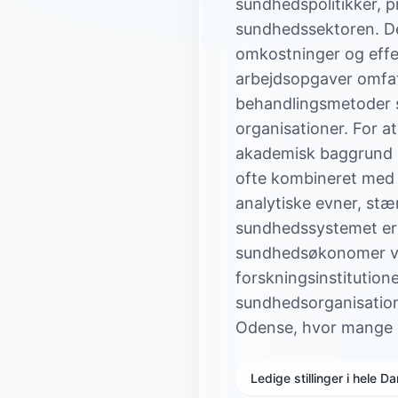
sundhedspolitikker, 
sundhedssektoren. De
omkostninger og effek
arbejdsopgaver omfat
behandlingsmetoder sa
organisationer. For a
akademisk baggrund in
ofte kombineret med 
analytiske evner, st
sundhedssystemet er 
sundhedsøkonomer var
forskningsinstitution
sundhedsorganisation
Odense, hvor mange c
Ledige stillinger i hele 