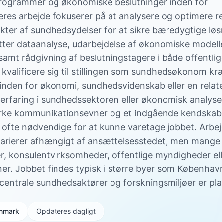
programmer og økonomiske beslutninger inden for
res arbejde fokuserer på at analysere og optimere r
ter af sundhedsydelser for at sikre bæredygtige løs
ter dataanalyse, udarbejdelse af økonomiske modeller
mt rådgivning af beslutningstagere i både offentlig
t kvalificere sig til stillingen som sundhedsøkonom k
den for økonomi, sundhedsvidenskab eller en relater
erfaring i sundhedssektoren eller økonomisk analys
ærke kommunikationsevner og et indgående kendskab 
ofte nødvendige for at kunne varetage jobbet. Arbej
ierer afhængigt af ansættelsesstedet, men mange a
er, konsulentvirksomheder, offentlige myndigheder elle
er. Jobbet findes typisk i større byer som Københav
entrale sundhedsaktører og forskningsmiljøer er pla
Danmark
Opdateres dagligt