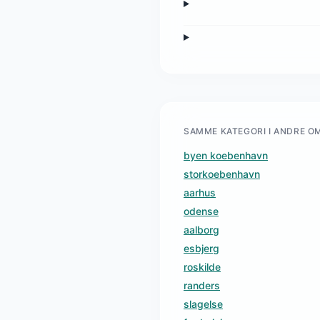
SAMME KATEGORI I ANDRE O
byen koebenhavn
storkoebenhavn
aarhus
odense
aalborg
esbjerg
roskilde
randers
slagelse