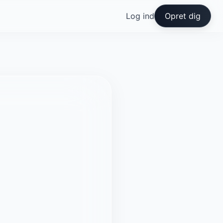
Log ind
Opret dig