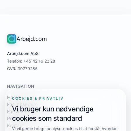
Arbejd.com
Arbejd.com ApS
Telefon: +45 42 16 22 28
CVR: 39779285
NAVIGATION
Home
COOKIES & PRIVATLIV
For jobsøgere
Vi bruger kun nødvendige
For virksomheder
cookies som standard
Priser
Kontakt
Vi vil gerne bruge analyse-cookies til at forstå, hvordan