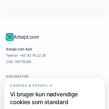
Arbejd.com
Arbejd.com ApS
Telefon: +45 42 16 22 28
CVR: 39779285
NAVIGATION
Home
COOKIES & PRIVATLIV
For jobsøgere
Vi bruger kun nødvendige
For virksomheder
cookies som standard
Priser
Kontakt