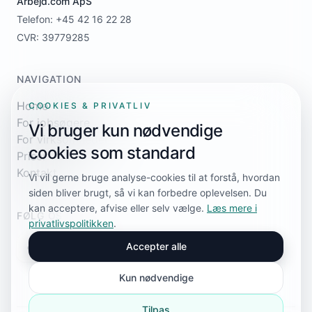
Arbejd.com ApS
Telefon: +45 42 16 22 28
CVR: 39779285
NAVIGATION
Home
COOKIES & PRIVATLIV
For jobsøgere
Vi bruger kun nødvendige
For virksomheder
cookies som standard
Priser
Kontakt
Vi vil gerne bruge analyse-cookies til at forstå, hvordan
siden bliver brugt, så vi kan forbedre oplevelsen. Du
kan acceptere, afvise eller selv vælge.
Læs mere i
FØLG OS
privatlivspolitikken
.
Accepter alle
Kun nødvendige
Tilpas