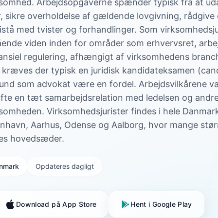
ksomhed. Arbejdsopgaverne spænder typisk fra at ud
 sikre overholdelse af gældende lovgivning, rådgive
bistå med tvister og forhandlinger. Som virksomhedsju
ende viden inden for områder som erhvervsret, arbej
inansiel regulering, afhængigt af virksomhedens bran
ræves der typisk en juridisk kandidateksamen (cand.j
rund som advokat være en fordel. Arbejdsvilkårene va
ofte en tæt samarbejdsrelation med ledelsen og andr
ksomheden. Virksomhedsjurister findes i hele Danmark
nhavn, Aarhus, Odense og Aalborg, hvor mange stør
res hovedsæder.
Danmark
Opdateres dagligt
Download på App Store
Hent i Google Play