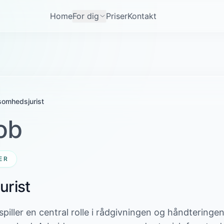
Home
For dig
Priser
Kontakt
somhedsjurist
ob
ER
urist
piller en central rolle i rådgivningen og håndteringen 