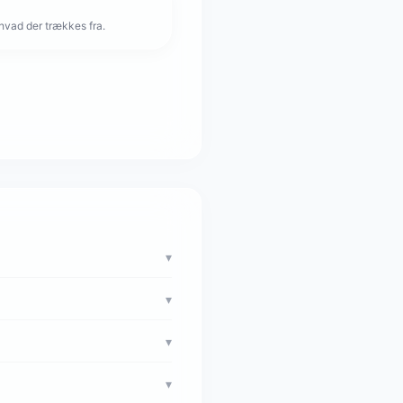
hvad der trækkes fra.
▾
?
▾
▾
▾