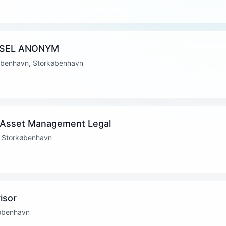
NSEL ANONYM
øbenhavn, Storkøbenhavn
– Asset Management Legal
, Storkøbenhavn
isor
københavn