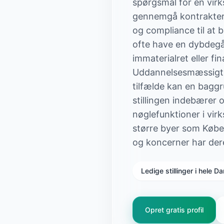
spørgsmål for en vir
gennemgå kontrakter,
og compliance til at 
ofte have en dybdegå
immaterialret eller f
Uddannelsesmæssigt k
tilfælde kan en bagg
stillingen indebærer 
nøglefunktioner i vir
større byer som Købe
og koncerner har de
Ledige stillinger i hele 
Opret gratis profil