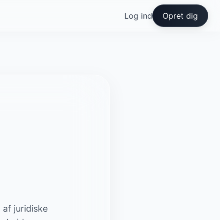
Log ind
Opret dig
af juridiske