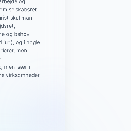
arbejde og
 om selskabsret
rist skal man
dsret,
che og behov.
ur.), og i nogle
rierer, men
e
, men især i
re virksomheder