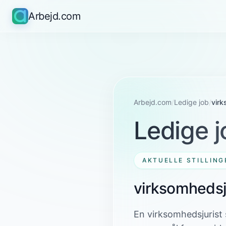
Arbejd.com
Arbejd.com
/
Ledige job
/
virk
Ledige j
AKTUELLE STILLING
virksomhedsj
En virksomhedsjurist s