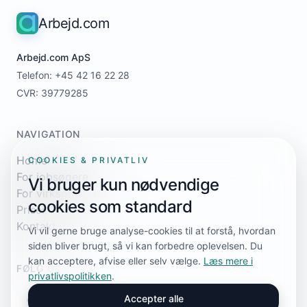
Arbejd.com
Arbejd.com ApS
Telefon: +45 42 16 22 28
CVR: 39779285
NAVIGATION
Home
COOKIES & PRIVATLIV
For jobsøgere
Vi bruger kun nødvendige
For virksomheder
cookies som standard
Priser
Kontakt
Vi vil gerne bruge analyse-cookies til at forstå, hvordan
siden bliver brugt, så vi kan forbedre oplevelsen. Du
kan acceptere, afvise eller selv vælge.
Læs mere i
FØLG OS
privatlivspolitikken
.
Accepter alle