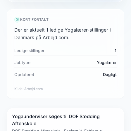
KORT FORTALT
Der er aktuelt 1 ledige Yogalærer-stillinger i
Danmark på Arbejd.com.
Ledige stillinger
1
Jobtype
Yogalærer
Opdateret
Dagligt
Kilde:
Arbejd.com
Yogaunderviser søges til DOF Sædding
Aftenskole
DOF Sædding Aftenskole · Esbjerg V, Esbjerg V