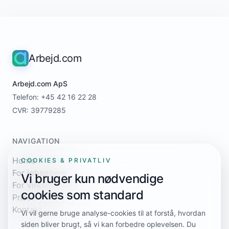
Arbejd.com
Arbejd.com ApS
Telefon: +45 42 16 22 28
CVR: 39779285
NAVIGATION
Home
COOKIES & PRIVATLIV
For jobsøgere
Vi bruger kun nødvendige
For virksomheder
cookies som standard
Priser
Kontakt
Vi vil gerne bruge analyse-cookies til at forstå, hvordan
siden bliver brugt, så vi kan forbedre oplevelsen. Du