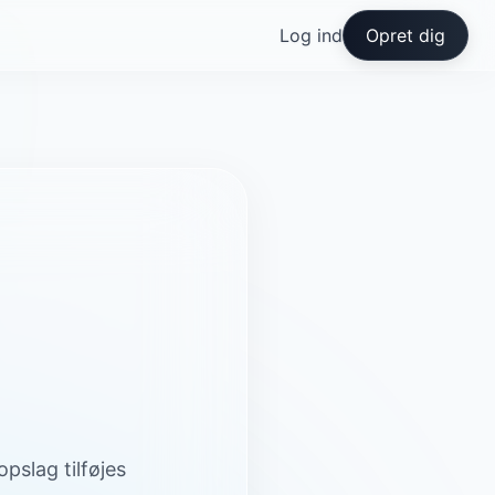
Log ind
Opret dig
slag tilføjes