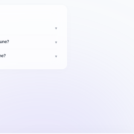
▾
mune?
▾
ne?
▾