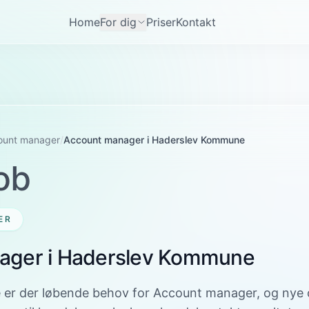
Home
For dig
Priser
Kontakt
ount manager
/
Account manager i Haderslev Kommune
ob
ER
ager i Haderslev Kommune
er der løbende behov for Account manager, og nye op