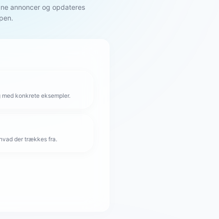
egne annoncer og opdateres
pen.
g med konkrete eksempler.
hvad der trækkes fra.