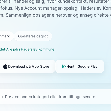
hører til handel og salg, hvor kundekontakt, resultater
 fokus. Nye Account manager-opslag i Haderslev Kom
m. Sammenlign opslagene herover og ansøg direkte v
Danmark
Opdateres dagligt
ndet
·
Alle job i
Haderslev Kommune
Download på App Store
Hent i Google Play
u. Prøv en anden kategori eller kom tilbage senere.