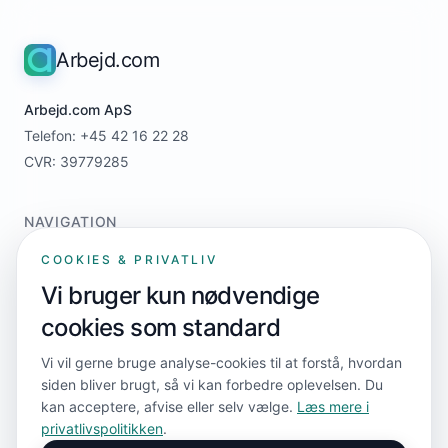
Arbejd.com
Arbejd.com ApS
Telefon: +45 42 16 22 28
CVR: 39779285
NAVIGATION
Home
COOKIES & PRIVATLIV
For jobsøgere
Vi bruger kun nødvendige
For virksomheder
cookies som standard
Priser
Kontakt
Vi vil gerne bruge analyse-cookies til at forstå, hvordan
siden bliver brugt, så vi kan forbedre oplevelsen. Du
kan acceptere, afvise eller selv vælge.
Læs mere i
FØLG OS
privatlivspolitikken
.