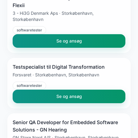
Flexii
3 - Hi3G Denmark Aps · Storkøbenhavn,
Storkøbenhavn
softwaretester
Se og ansøg
Testspecialist til Digital Transformation
Forsvaret · Storkøbenhavn, Storkøbenhavn
softwaretester
Se og ansøg
Senior QA Developer for Embedded Software
Solutions - GN Hearing
GN Store Nord A/S · Storkøbenhavn, Storkøbenhavn