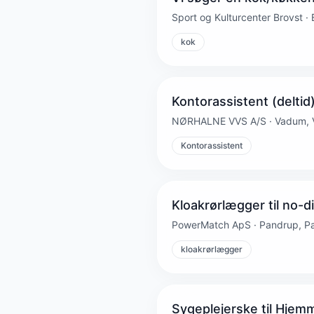
Sport og Kulturcenter Brovst · 
kok
Kontorassistent (deltid
NØRHALNE VVS A/S · Vadum,
Kontorassistent
Kloakrørlægger til no-d
PowerMatch ApS · Pandrup, P
kloakrørlægger
Sygeplejerske til Hjem