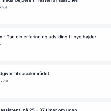
 medarbejdere til resten af sæsonen
okhus
x - Tag din erfaring og udvikling til nye højder
ev
dgiver til socialområdet
bybro
assistent, på 25 - 37 timer om ugen