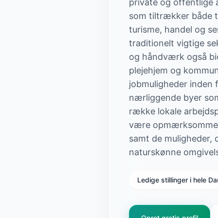
private og offentlige
som tiltrækker både tu
turisme, handel og ser
traditionelt vigtige 
og håndværk også bidr
plejehjem og kommuna
jobmuligheder inden f
nærliggende byer som
række lokale arbejdsp
være opmærksomme på 
samt de muligheder, d
naturskønne omgivels
Ledige stillinger i hele 
Opret gratis profil