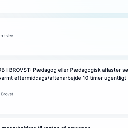
rritslev
B I BROVST: Pædagog eller Pædagogisk aflaster søg
varmt eftermiddags/aftenarbejde 10 timer ugentligt 
 Brovst