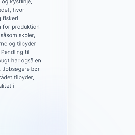
og kystlinje,
edet, hvor
 fiskeri
n for produktion
 såsom skoler,
ne og tilbyder
Pendling til
ugt har også en
t. Jobsøgere bør
det tilbyder,
itet i