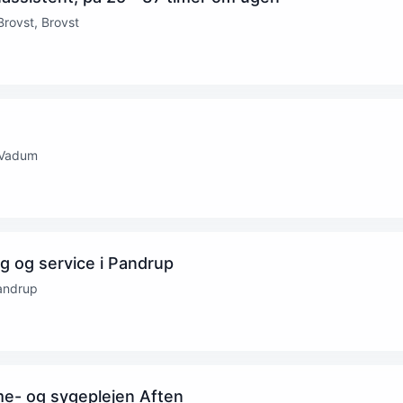
Brovst, Brovst
)
 Vadum
ig og service i Pandrup
andrup
me- og sygeplejen Aften