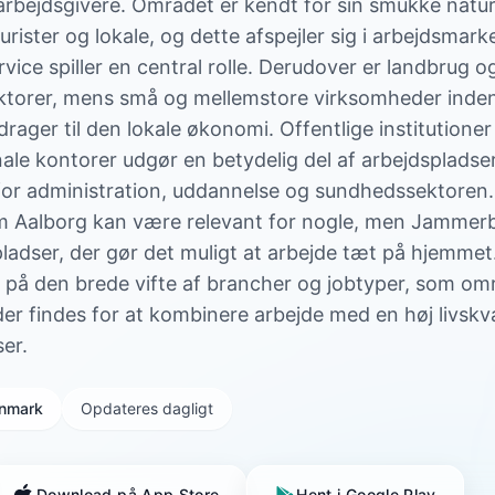
 arbejdsgivere. Området er kendt for sin smukke natur 
rister og lokale, og dette afspejler sig i arbejdsmark
vice spiller en central rolle. Derudover er landbrug og
sektorer, mens små og mellemstore virksomheder inde
ager til den lokale økonomi. Offentlige institutioner
le kontorer udgør en betydelig del af arbejdspladser
or administration, uddannelse og sundhedssektoren. 
 Aalborg kan være relevant for nogle, men Jammerb
ladser, der gør det muligt at arbejde tæt på hjemme
den brede vifte af brancher og jobtyper, som områ
er findes for at kombinere arbejde med en høj livskval
er.
Danmark
Opdateres dagligt
Download på App Store
Hent i Google Play