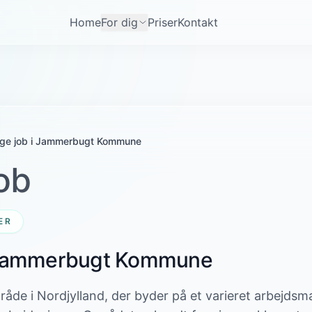
Home
For dig
Priser
Kontakt
ige job i Jammerbugt Kommune
ob
ER
i Jammerbugt Kommune
åde i Nordjylland, der byder på et varieret arbejds