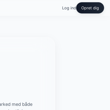
Log ind
Opret dig
marked med både