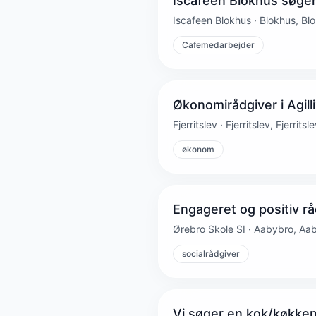
Iscafeen Blokhus søger
Iscafeen Blokhus · Blokhus, Bl
Cafemedarbejder
Økonomirådgiver i Agilli
Fjerritslev · Fjerritslev, Fjerritsl
økonom
Engageret og positiv rå
Ørebro Skole SI · Aabybro, Aa
socialrådgiver
Vi søger en kok/køkken