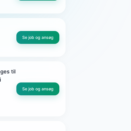
Se job og ansøg
es til
i
Se job og ansøg