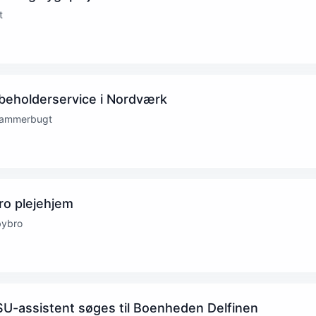
t
 beholderservice i Nordværk
Jammerbugt
ro plejehjem
bybro
SU-assistent søges til Boenheden Delfinen