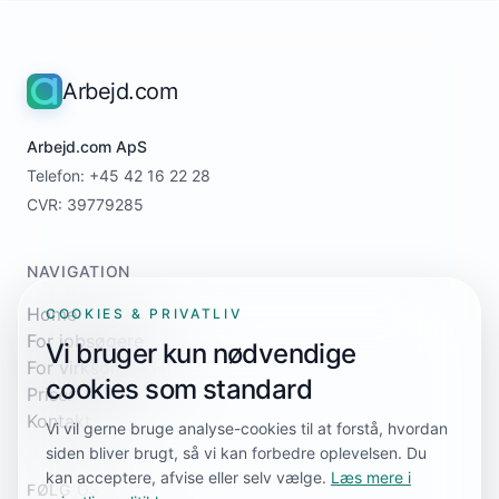
Arbejd.com
Arbejd.com ApS
Telefon: +45 42 16 22 28
CVR: 39779285
NAVIGATION
Home
COOKIES & PRIVATLIV
For jobsøgere
Vi bruger kun nødvendige
For virksomheder
cookies som standard
Priser
Kontakt
Vi vil gerne bruge analyse-cookies til at forstå, hvordan
siden bliver brugt, så vi kan forbedre oplevelsen. Du
kan acceptere, afvise eller selv vælge.
Læs mere i
FØLG OS