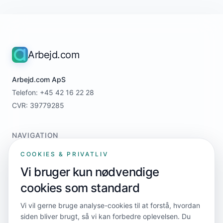
Arbejd.com
Arbejd.com ApS
Telefon: +45 42 16 22 28
CVR: 39779285
NAVIGATION
Home
COOKIES & PRIVATLIV
For jobsøgere
Vi bruger kun nødvendige
For virksomheder
cookies som standard
Priser
Kontakt
Vi vil gerne bruge analyse-cookies til at forstå, hvordan
siden bliver brugt, så vi kan forbedre oplevelsen. Du