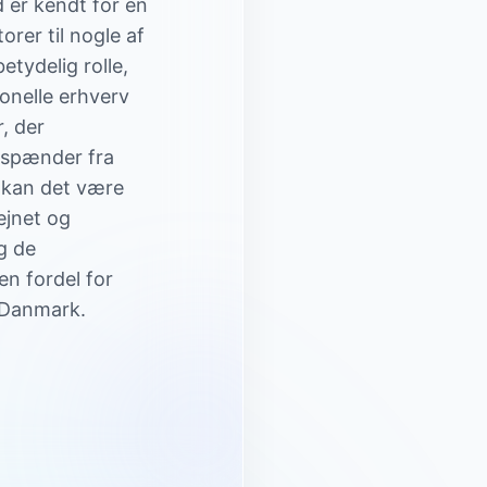
 er kendt for en
orer til nogle af
etydelig rolle,
onelle erhverv
, der
 spænder fra
e kan det være
ejnet og
g de
en fordel for
f Danmark.