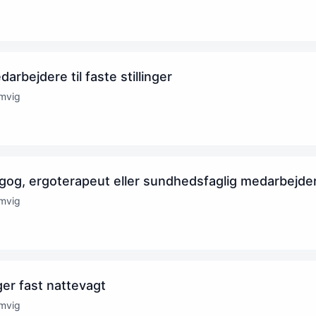
rbejdere til faste stillinger
mvig
og, ergoterapeut eller sundhedsfaglig medarbejde
mvig
er fast nattevagt
mvig