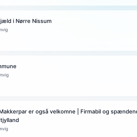
pjæld i Nørre Nissum
mvig
ommune
mvig
 Makkerpar er også velkomne | Firmabil og spænden
tjylland
mvig