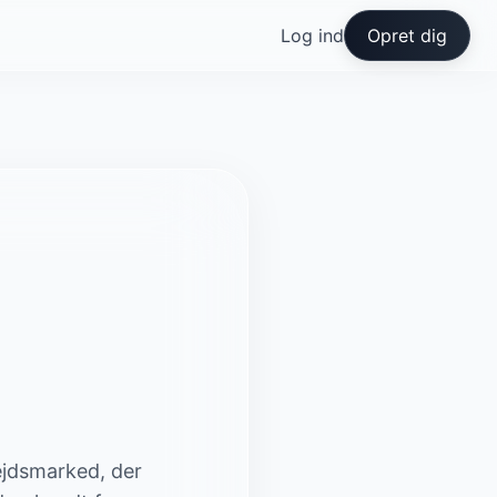
Log ind
Opret dig
bejdsmarked, der