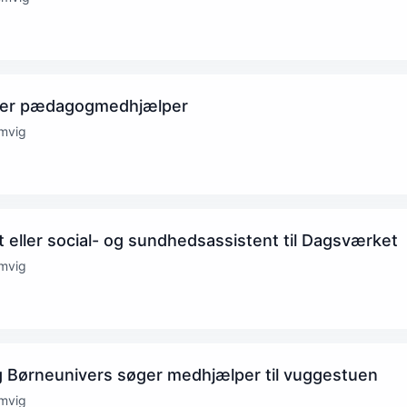
ger pædagogmedhjælper
mvig
eller social- og sundhedsassistent til Dagsværket
mvig
g Børneunivers søger medhjælper til vuggestuen
mvig