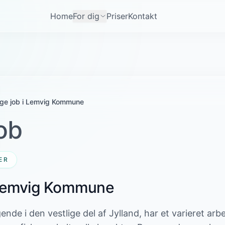
Home
For dig
Priser
Kontakt
ige job i Lemvig Kommune
ob
ER
 Lemvig Kommune
ende i den vestlige del af Jylland, har et varieret ar