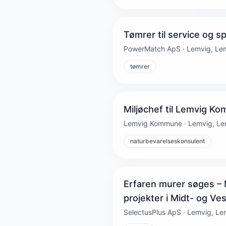
Tømrer til service og s
PowerMatch ApS · Lemvig, Le
tømrer
Miljøchef til Lemvig K
Lemvig Kommune · Lemvig, Le
naturbevarelseskonsulent
Erfaren murer søges –
projekter i Midt- og Ves
SelectusPlus ApS · Lemvig, Le