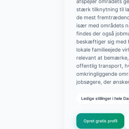
afspejler områdets ge
stærk tilknytning til 
de mest fremtrædende.
især med områdets nær
findes der også jobm
beskæftiger sig med 
lokale familieejede v
relevant at bemærke, a
offentlig transport, 
omkringliggende områd
jobsøgere, der ønsker
Ledige stillinger i hele 
Opret gratis profil